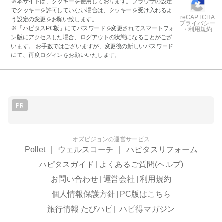
※本サイトは、クッキーを使用しております。ブラウザの設定
でクッキーを許可していない場合は、クッキーを受け入れるよ
reCAPTCHA
う設定の変更をお願い致します。
プライバシー
※「ハピタスPC版」にてパスワードを変更されてスマートフォ
・利用規約
ン版にアクセスした場合、ログアウトの状態になることがござ
います。 お手数ではございますが、変更後の新しいパスワード
にて、再度ログインをお願いいたします。
PR
オズビジョンの運営サービス
Pollet
|
ウェルスコーチ
|
ハピタスリフォーム
ハピタスガイド
|
よくあるご質問(ヘルプ)
お問い合わせ
|
運営会社
|
利用規約
個人情報保護方針
|
PC版はこちら
旅行情報 たびハピ
|
ハピ得マガジン