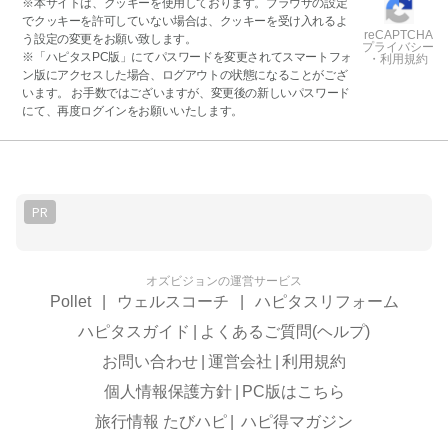
※本サイトは、クッキーを使用しております。ブラウザの設定
でクッキーを許可していない場合は、クッキーを受け入れるよ
reCAPTCHA
う設定の変更をお願い致します。
プライバシー
※「ハピタスPC版」にてパスワードを変更されてスマートフォ
・利用規約
ン版にアクセスした場合、ログアウトの状態になることがござ
います。 お手数ではございますが、変更後の新しいパスワード
にて、再度ログインをお願いいたします。
PR
オズビジョンの運営サービス
Pollet
|
ウェルスコーチ
|
ハピタスリフォーム
ハピタスガイド
|
よくあるご質問(ヘルプ)
お問い合わせ
|
運営会社
|
利用規約
個人情報保護方針
|
PC版はこちら
旅行情報 たびハピ
|
ハピ得マガジン