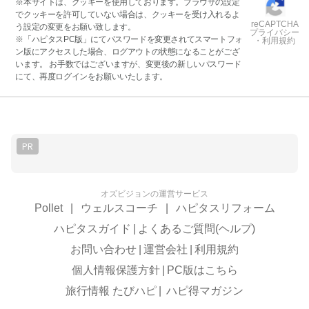
※本サイトは、クッキーを使用しております。ブラウザの設定
でクッキーを許可していない場合は、クッキーを受け入れるよ
reCAPTCHA
う設定の変更をお願い致します。
プライバシー
※「ハピタスPC版」にてパスワードを変更されてスマートフォ
・利用規約
ン版にアクセスした場合、ログアウトの状態になることがござ
います。 お手数ではございますが、変更後の新しいパスワード
にて、再度ログインをお願いいたします。
PR
オズビジョンの運営サービス
Pollet
|
ウェルスコーチ
|
ハピタスリフォーム
ハピタスガイド
|
よくあるご質問(ヘルプ)
お問い合わせ
|
運営会社
|
利用規約
個人情報保護方針
|
PC版はこちら
旅行情報 たびハピ
|
ハピ得マガジン