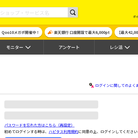
現金やギフト券に交換できるポイントサイト | ハピタス
ポ
！Qoo10メガポ開催中！
楽天銀行 口座開設で最大6,000pt
【最大42,
モニター
アンケート
レシ活
ログインに関してのよく
パスワードを忘れた方はこちら（再設定）
初めてログインする時は、
ハピタス利用規約
に同意の上、ログインしてください