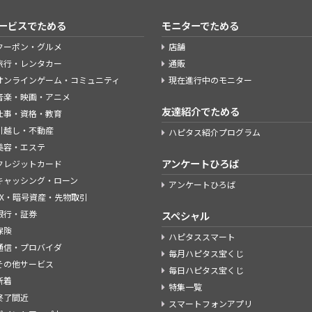
ービスでためる
モニターでためる
クーポン・グルメ
店舗
旅行・レンタカー
通販
オンラインゲーム・コミュニティ
現在進行中のモニター
音楽・映画・アニメ
友達紹介でためる
仕事・資格・教育
引越し・不動産
ハピタス紹介プログラム
美容・エステ
アンケートひろば
クレジットカード
キャッシング・ローン
アンケートひろば
FX・暗号資産・先物取引
銀行・証券
スペシャル
保険
ハピタススマート
通信・プロバイダ
毎月ハピタス宝くじ
その他サービス
毎日ハピタス宝くじ
新着
特集一覧
終了間近
スマートフォンアプリ