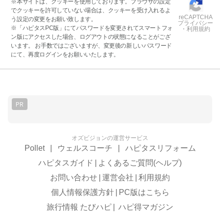
※本サイトは、クッキーを使用しております。ブラウザの設定
でクッキーを許可していない場合は、クッキーを受け入れるよ
reCAPTCHA
う設定の変更をお願い致します。
プライバシー
※「ハピタスPC版」にてパスワードを変更されてスマートフォ
・利用規約
ン版にアクセスした場合、ログアウトの状態になることがござ
います。 お手数ではございますが、変更後の新しいパスワード
にて、再度ログインをお願いいたします。
PR
オズビジョンの運営サービス
Pollet
|
ウェルスコーチ
|
ハピタスリフォーム
ハピタスガイド
|
よくあるご質問(ヘルプ)
お問い合わせ
|
運営会社
|
利用規約
個人情報保護方針
|
PC版はこちら
旅行情報 たびハピ
|
ハピ得マガジン