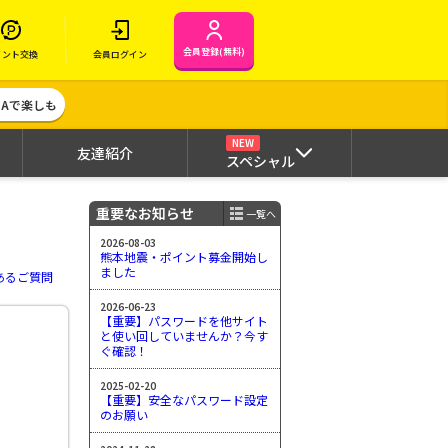
会員登録(無料)
イント交換
会員ログイン
MAで楽しも
NEW
友達紹介
スペシャル
重要なお知らせ
一覧へ
2026-08-03
熊本地震・ポイント募金開始し
ました
あるご質問
2026-06-23
【重要】パスワードを他サイト
と使い回していませんか？今す
ぐ確認！
2025-02-20
【重要】安全なパスワード設定
のお願い