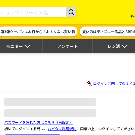
現金やギフト券に交換できるポイントサイト | ハピタス
ポ
第3弾クーポンは本日から！おトクなお買い物
夏休みはディズニー作品とABE
モニター
アンケート
レシ活
ログインに関してのよく
パスワードを忘れた方はこちら（再設定）
初めてログインする時は、
ハピタス利用規約
に同意の上、ログインしてください