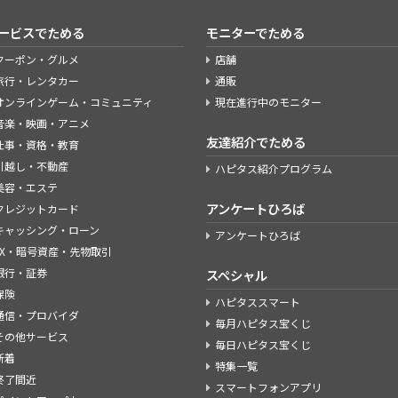
ービスでためる
モニターでためる
クーポン・グルメ
店舗
旅行・レンタカー
通販
オンラインゲーム・コミュニティ
現在進行中のモニター
音楽・映画・アニメ
友達紹介でためる
仕事・資格・教育
引越し・不動産
ハピタス紹介プログラム
美容・エステ
アンケートひろば
クレジットカード
キャッシング・ローン
アンケートひろば
FX・暗号資産・先物取引
銀行・証券
スペシャル
保険
ハピタススマート
通信・プロバイダ
毎月ハピタス宝くじ
その他サービス
毎日ハピタス宝くじ
新着
特集一覧
終了間近
スマートフォンアプリ