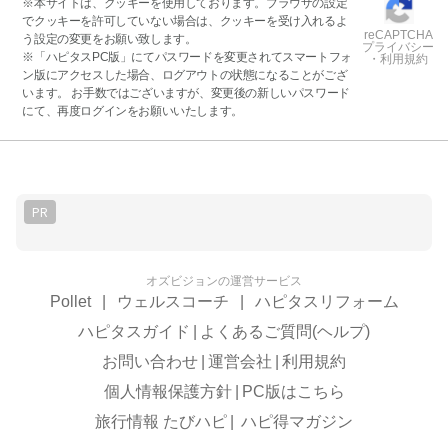
※本サイトは、クッキーを使用しております。ブラウザの設定
でクッキーを許可していない場合は、クッキーを受け入れるよ
reCAPTCHA
う設定の変更をお願い致します。
プライバシー
※「ハピタスPC版」にてパスワードを変更されてスマートフォ
・利用規約
ン版にアクセスした場合、ログアウトの状態になることがござ
います。 お手数ではございますが、変更後の新しいパスワード
にて、再度ログインをお願いいたします。
PR
オズビジョンの運営サービス
Pollet
|
ウェルスコーチ
|
ハピタスリフォーム
ハピタスガイド
|
よくあるご質問(ヘルプ)
お問い合わせ
|
運営会社
|
利用規約
個人情報保護方針
|
PC版はこちら
旅行情報 たびハピ
|
ハピ得マガジン