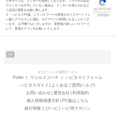
※本サイトは、クッキーを使用しております。ブラウザの設定
でクッキーを許可していない場合は、クッキーを受け入れるよ
reCAPTCHA
う設定の変更をお願い致します。
プライバシー
※「ハピタスPC版」にてパスワードを変更されてスマートフォ
・利用規約
ン版にアクセスした場合、ログアウトの状態になることがござ
います。 お手数ではございますが、変更後の新しいパスワード
にて、再度ログインをお願いいたします。
PR
オズビジョンの運営サービス
Pollet
|
ウェルスコーチ
|
ハピタスリフォーム
ハピタスガイド
|
よくあるご質問(ヘルプ)
お問い合わせ
|
運営会社
|
利用規約
個人情報保護方針
|
PC版はこちら
旅行情報 たびハピ
|
ハピ得マガジン