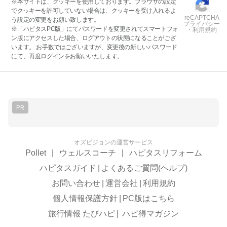
※本サイトは、クッキーを使用しております。ブラウザの設定
でクッキーを許可していない場合は、クッキーを受け入れるよ
reCAPTCHA
う設定の変更をお願い致します。
プライバシー
※「ハピタスPC版」にてパスワードを変更されてスマートフォ
・利用規約
ン版にアクセスした場合、ログアウトの状態になることがござ
います。 お手数ではございますが、変更後の新しいパスワード
にて、再度ログインをお願いいたします。
PR
オズビジョンの運営サービス
Pollet
|
ウェルスコーチ
|
ハピタスリフォーム
ハピタスガイド
|
よくあるご質問(ヘルプ)
お問い合わせ
|
運営会社
|
利用規約
個人情報保護方針
|
PC版はこちら
旅行情報 たびハピ
|
ハピ得マガジン