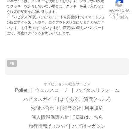
※本サイトは、クッキーを使用しております。ブラウザの設定
でクッキーを許可していない場合は、クッキーを受け入れるよ
reCAPTCHA
う設定の変更をお願い致します。
プライバシー
※「ハピタスPC版」にてパスワードを変更されてスマートフォ
・利用規約
ン版にアクセスした場合、ログアウトの状態になることがござ
います。 お手数ではございますが、変更後の新しいパスワード
にて、再度ログインをお願いいたします。
PR
オズビジョンの運営サービス
Pollet
|
ウェルスコーチ
|
ハピタスリフォーム
ハピタスガイド
|
よくあるご質問(ヘルプ)
お問い合わせ
|
運営会社
|
利用規約
個人情報保護方針
|
PC版はこちら
旅行情報 たびハピ
|
ハピ得マガジン