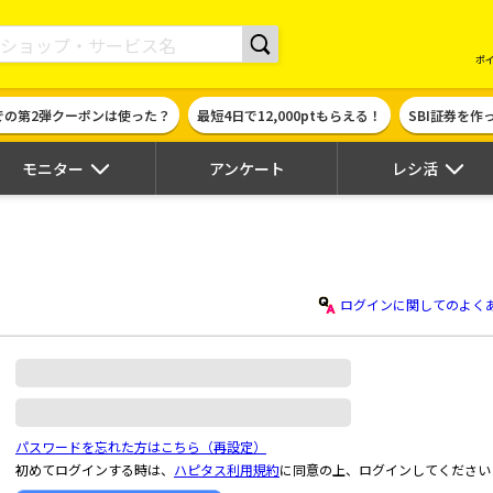
現金やギフト券に交換できるポイントサイト | ハピタス
ポ
での第2弾クーポンは使った？
最短4日で12,000ptもらえる！
SBI証券を
モニター
アンケート
レシ活
ログインに関してのよく
パスワードを忘れた方はこちら（再設定）
初めてログインする時は、
ハピタス利用規約
に同意の上、ログインしてください