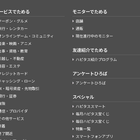
ービスでためる
モニターでためる
クーポン・グルメ
店舗
旅行・レンタカー
通販
オンラインゲーム・コミュニティ
現在進行中のモニター
音楽・映画・アニメ
友達紹介でためる
仕事・資格・教育
引越し・不動産
ハピタス紹介プログラム
美容・エステ
アンケートひろば
クレジットカード
キャッシング・ローン
アンケートひろば
FX・暗号資産・先物取引
銀行・証券
スペシャル
保険
ハピタススマート
通信・プロバイダ
毎月ハピタス宝くじ
その他サービス
毎日ハピタス宝くじ
新着
特集一覧
終了間近
スマートフォンアプリ