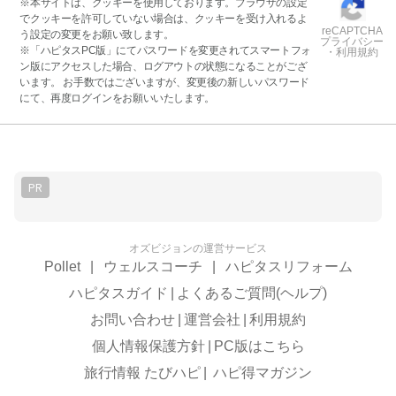
※本サイトは、クッキーを使用しております。ブラウザの設定
でクッキーを許可していない場合は、クッキーを受け入れるよ
reCAPTCHA
う設定の変更をお願い致します。
プライバシー
※「ハピタスPC版」にてパスワードを変更されてスマートフォ
・利用規約
ン版にアクセスした場合、ログアウトの状態になることがござ
います。 お手数ではございますが、変更後の新しいパスワード
にて、再度ログインをお願いいたします。
PR
オズビジョンの運営サービス
Pollet
|
ウェルスコーチ
|
ハピタスリフォーム
ハピタスガイド
|
よくあるご質問(ヘルプ)
お問い合わせ
|
運営会社
|
利用規約
個人情報保護方針
|
PC版はこちら
旅行情報 たびハピ
|
ハピ得マガジン