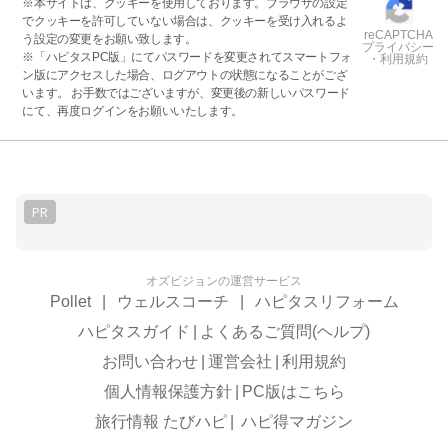
※本サイトは、クッキーを使用しております。ブラウザの設定
でクッキーを許可していない場合は、クッキーを受け入れるよ
reCAPTCHA
う設定の変更をお願い致します。
プライバシー
※「ハピタスPC版」にてパスワードを変更されてスマートフォ
・利用規約
ン版にアクセスした場合、ログアウトの状態になることがござ
います。 お手数ではございますが、変更後の新しいパスワード
にて、再度ログインをお願いいたします。
PR
オズビジョンの運営サービス
Pollet
|
ウェルスコーチ
|
ハピタスリフォーム
ハピタスガイド
|
よくあるご質問(ヘルプ)
お問い合わせ
|
運営会社
|
利用規約
個人情報保護方針
|
PC版はこちら
旅行情報 たびハピ
|
ハピ得マガジン