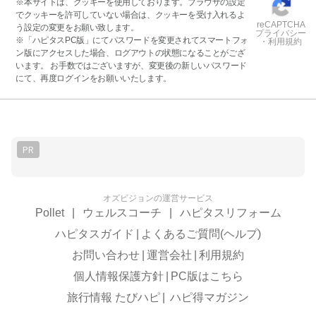
※本サイトは、クッキーを使用しております。ブラウザの設定
でクッキーを許可していない場合は、クッキーを受け入れるよ
reCAPTCHA
う設定の変更をお願い致します。
プライバシー
※「ハピタスPC版」にてパスワードを変更されてスマートフォ
・利用規約
ン版にアクセスした場合、ログアウトの状態になることがござ
います。 お手数ではございますが、変更後の新しいパスワード
にて、再度ログインをお願いいたします。
PR
オズビジョンの運営サービス
Pollet
|
ウェルスコーチ
|
ハピタスリフォーム
ハピタスガイド
|
よくあるご質問(ヘルプ)
お問い合わせ
|
運営会社
|
利用規約
個人情報保護方針
|
PC版はこちら
旅行情報 たびハピ
|
ハピ得マガジン