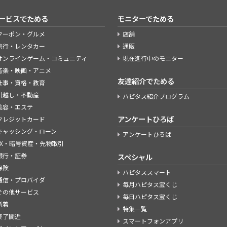
ービスでためる
モニターでためる
クーポン・グルメ
店舗
旅行・レンタカー
通販
オンラインゲーム・コミュニティ
現在進行中のモニター
音楽・映画・アニメ
友達紹介でためる
仕事・資格・教育
引越し・不動産
ハピタス紹介プログラム
美容・エステ
アンケートひろば
クレジットカード
キャッシング・ローン
アンケートひろば
FX・暗号資産・先物取引
銀行・証券
スペシャル
保険
ハピタススマート
通信・プロバイダ
毎月ハピタス宝くじ
その他サービス
毎日ハピタス宝くじ
新着
特集一覧
終了間近
スマートフォンアプリ