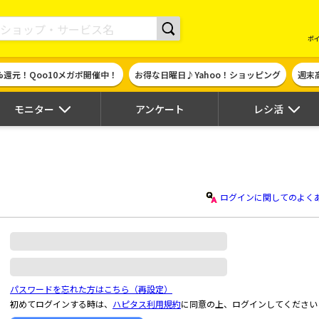
現金やギフト券に交換できるポイントサイト | ハピタス
ポ
%還元！Qoo10メガポ開催中！
お得な日曜日♪Yahoo！ショッピング
週末
モニター
アンケート
レシ活
ログインに関してのよく
パスワードを忘れた方はこちら（再設定）
初めてログインする時は、
ハピタス利用規約
に同意の上、ログインしてください