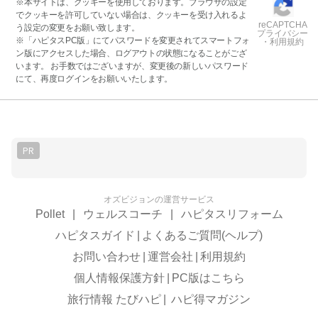
※本サイトは、クッキーを使用しております。ブラウザの設定
でクッキーを許可していない場合は、クッキーを受け入れるよ
reCAPTCHA
う設定の変更をお願い致します。
プライバシー
※「ハピタスPC版」にてパスワードを変更されてスマートフォ
・利用規約
ン版にアクセスした場合、ログアウトの状態になることがござ
います。 お手数ではございますが、変更後の新しいパスワード
にて、再度ログインをお願いいたします。
PR
オズビジョンの運営サービス
Pollet
|
ウェルスコーチ
|
ハピタスリフォーム
ハピタスガイド
|
よくあるご質問(ヘルプ)
お問い合わせ
|
運営会社
|
利用規約
個人情報保護方針
|
PC版はこちら
旅行情報 たびハピ
|
ハピ得マガジン