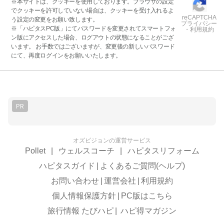
※本サイトは、クッキーを使用しております。ブラウザの設定
でクッキーを許可していない場合は、クッキーを受け入れるよ
reCAPTCHA
う設定の変更をお願い致します。
プライバシー
※「ハピタスPC版」にてパスワードを変更されてスマートフォ
・利用規約
ン版にアクセスした場合、ログアウトの状態になることがござ
います。 お手数ではございますが、変更後の新しいパスワード
にて、再度ログインをお願いいたします。
PR
オズビジョンの運営サービス
Pollet
|
ウェルスコーチ
|
ハピタスリフォーム
ハピタスガイド
|
よくあるご質問(ヘルプ)
お問い合わせ
|
運営会社
|
利用規約
個人情報保護方針
|
PC版はこちら
旅行情報 たびハピ
|
ハピ得マガジン