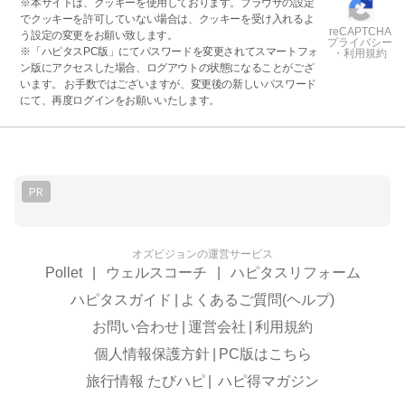
※本サイトは、クッキーを使用しております。ブラウザの設定
でクッキーを許可していない場合は、クッキーを受け入れるよ
reCAPTCHA
う設定の変更をお願い致します。
プライバシー
※「ハピタスPC版」にてパスワードを変更されてスマートフォ
・利用規約
ン版にアクセスした場合、ログアウトの状態になることがござ
います。 お手数ではございますが、変更後の新しいパスワード
にて、再度ログインをお願いいたします。
PR
オズビジョンの運営サービス
Pollet
|
ウェルスコーチ
|
ハピタスリフォーム
ハピタスガイド
|
よくあるご質問(ヘルプ)
お問い合わせ
|
運営会社
|
利用規約
個人情報保護方針
|
PC版はこちら
旅行情報 たびハピ
|
ハピ得マガジン