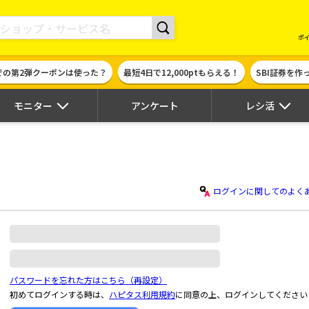
現金やギフト券に交換できるポイントサイト | ハピタス
ポ
での第2弾クーポンは使った？
最短4日で12,000ptもらえる！
SBI証券を
モニター
アンケート
レシ活
ログインに関してのよく
パスワードを忘れた方はこちら（再設定）
初めてログインする時は、
ハピタス利用規約
に同意の上、ログインしてください