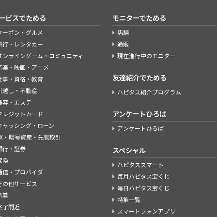
ービスでためる
モニターでためる
クーポン・グルメ
店舗
旅行・レンタカー
通販
オンラインゲーム・コミュニティ
現在進行中のモニター
音楽・映画・アニメ
友達紹介でためる
仕事・資格・教育
引越し・不動産
ハピタス紹介プログラム
美容・エステ
アンケートひろば
クレジットカード
キャッシング・ローン
アンケートひろば
FX・暗号資産・先物取引
銀行・証券
スペシャル
保険
ハピタススマート
通信・プロバイダ
毎月ハピタス宝くじ
その他サービス
毎日ハピタス宝くじ
新着
特集一覧
終了間近
スマートフォンアプリ