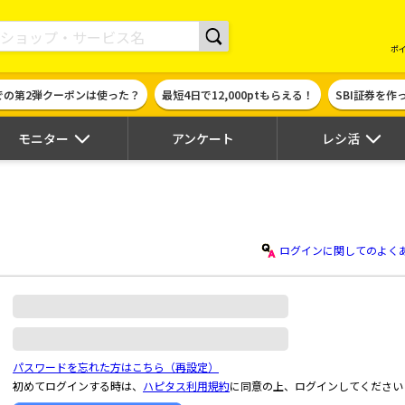
現金やギフト券に交換できるポイントサイト | ハピタス
ポ
での第2弾クーポンは使った？
最短4日で12,000ptもらえる！
SBI証券を
モニター
アンケート
レシ活
ログインに関してのよく
パスワードを忘れた方はこちら（再設定）
初めてログインする時は、
ハピタス利用規約
に同意の上、ログインしてください