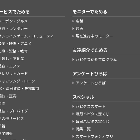
ービスでためる
モニターでためる
クーポン・グルメ
店舗
旅行・レンタカー
通販
オンラインゲーム・コミュニティ
現在進行中のモニター
音楽・映画・アニメ
友達紹介でためる
仕事・資格・教育
引越し・不動産
ハピタス紹介プログラム
美容・エステ
アンケートひろば
クレジットカード
キャッシング・ローン
アンケートひろば
FX・暗号資産・先物取引
銀行・証券
スペシャル
保険
ハピタススマート
通信・プロバイダ
毎月ハピタス宝くじ
その他サービス
毎日ハピタス宝くじ
新着
特集一覧
終了間近
スマートフォンアプリ