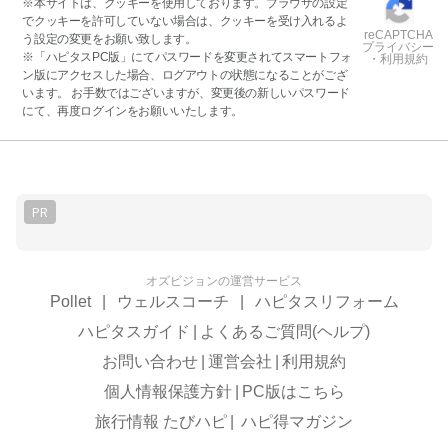
※本サイトは、クッキーを使用しております。ブラウザの設定
でクッキーを許可していない場合は、クッキーを受け入れるよ
reCAPTCHA
う設定の変更をお願い致します。
プライバシー
※「ハピタスPC版」にてパスワードを変更されてスマートフォ
・利用規約
ン版にアクセスした場合、ログアウトの状態になることがござ
います。 お手数ではございますが、変更後の新しいパスワード
にて、再度ログインをお願いいたします。
PR
オズビジョンの運営サービス
Pollet
|
ウェルスコーチ
|
ハピタスリフォーム
ハピタスガイド
|
よくあるご質問(ヘルプ)
お問い合わせ
|
運営会社
|
利用規約
個人情報保護方針
|
PC版はこちら
旅行情報 たびハピ
|
ハピ得マガジン