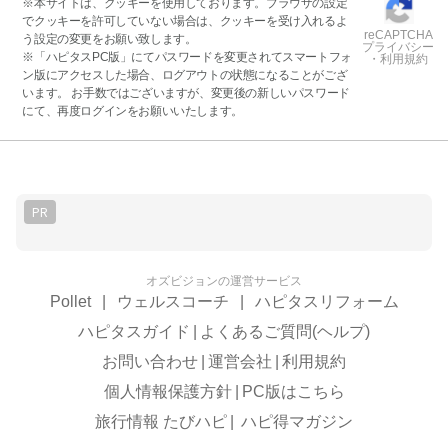
※本サイトは、クッキーを使用しております。ブラウザの設定
でクッキーを許可していない場合は、クッキーを受け入れるよ
reCAPTCHA
う設定の変更をお願い致します。
プライバシー
※「ハピタスPC版」にてパスワードを変更されてスマートフォ
・利用規約
ン版にアクセスした場合、ログアウトの状態になることがござ
います。 お手数ではございますが、変更後の新しいパスワード
にて、再度ログインをお願いいたします。
PR
オズビジョンの運営サービス
Pollet
|
ウェルスコーチ
|
ハピタスリフォーム
ハピタスガイド
|
よくあるご質問(ヘルプ)
お問い合わせ
|
運営会社
|
利用規約
個人情報保護方針
|
PC版はこちら
旅行情報 たびハピ
|
ハピ得マガジン