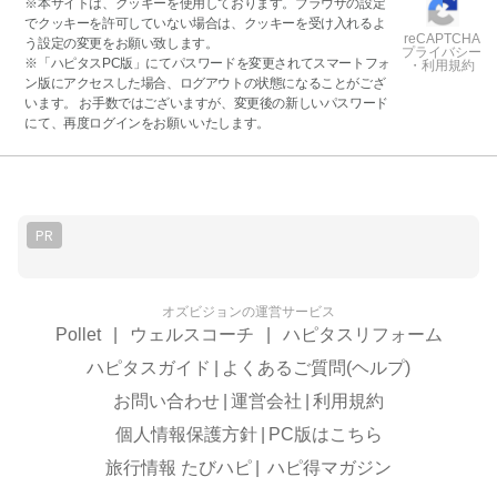
※本サイトは、クッキーを使用しております。ブラウザの設定
でクッキーを許可していない場合は、クッキーを受け入れるよ
reCAPTCHA
う設定の変更をお願い致します。
プライバシー
※「ハピタスPC版」にてパスワードを変更されてスマートフォ
・利用規約
ン版にアクセスした場合、ログアウトの状態になることがござ
います。 お手数ではございますが、変更後の新しいパスワード
にて、再度ログインをお願いいたします。
PR
オズビジョンの運営サービス
Pollet
|
ウェルスコーチ
|
ハピタスリフォーム
ハピタスガイド
|
よくあるご質問(ヘルプ)
お問い合わせ
|
運営会社
|
利用規約
個人情報保護方針
|
PC版はこちら
旅行情報 たびハピ
|
ハピ得マガジン