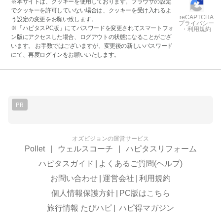
※本サイトは、クッキーを使用しております。ブラウザの設定
でクッキーを許可していない場合は、クッキーを受け入れるよ
reCAPTCHA
う設定の変更をお願い致します。
プライバシー
※「ハピタスPC版」にてパスワードを変更されてスマートフォ
・利用規約
ン版にアクセスした場合、ログアウトの状態になることがござ
います。 お手数ではございますが、変更後の新しいパスワード
にて、再度ログインをお願いいたします。
PR
オズビジョンの運営サービス
Pollet
|
ウェルスコーチ
|
ハピタスリフォーム
ハピタスガイド
|
よくあるご質問(ヘルプ)
お問い合わせ
|
運営会社
|
利用規約
個人情報保護方針
|
PC版はこちら
旅行情報 たびハピ
|
ハピ得マガジン