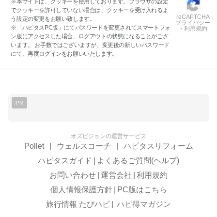
※本サイトは、クッキーを使用しております。ブラウザの設定
でクッキーを許可していない場合は、クッキーを受け入れるよ
reCAPTCHA
う設定の変更をお願い致します。
プライバシー
※「ハピタスPC版」にてパスワードを変更されてスマートフォ
・利用規約
ン版にアクセスした場合、ログアウトの状態になることがござ
います。 お手数ではございますが、変更後の新しいパスワード
にて、再度ログインをお願いいたします。
PR
オズビジョンの運営サービス
Pollet
|
ウェルスコーチ
|
ハピタスリフォーム
ハピタスガイド
|
よくあるご質問(ヘルプ)
お問い合わせ
|
運営会社
|
利用規約
個人情報保護方針
|
PC版はこちら
旅行情報 たびハピ
|
ハピ得マガジン