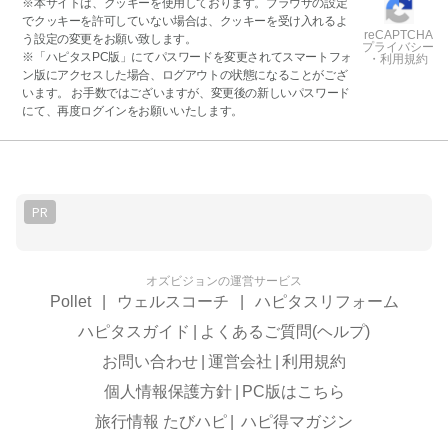
※本サイトは、クッキーを使用しております。ブラウザの設定
でクッキーを許可していない場合は、クッキーを受け入れるよ
reCAPTCHA
う設定の変更をお願い致します。
プライバシー
※「ハピタスPC版」にてパスワードを変更されてスマートフォ
・利用規約
ン版にアクセスした場合、ログアウトの状態になることがござ
います。 お手数ではございますが、変更後の新しいパスワード
にて、再度ログインをお願いいたします。
PR
オズビジョンの運営サービス
Pollet
|
ウェルスコーチ
|
ハピタスリフォーム
ハピタスガイド
|
よくあるご質問(ヘルプ)
お問い合わせ
|
運営会社
|
利用規約
個人情報保護方針
|
PC版はこちら
旅行情報 たびハピ
|
ハピ得マガジン