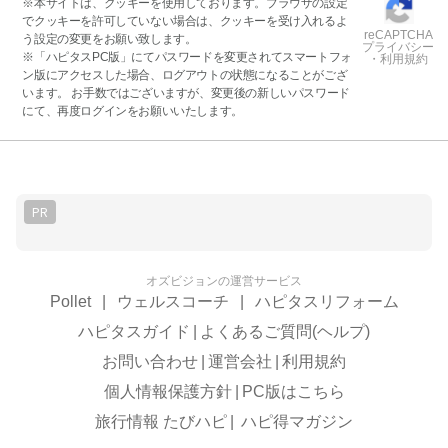
※本サイトは、クッキーを使用しております。ブラウザの設定
でクッキーを許可していない場合は、クッキーを受け入れるよ
reCAPTCHA
う設定の変更をお願い致します。
プライバシー
※「ハピタスPC版」にてパスワードを変更されてスマートフォ
・利用規約
ン版にアクセスした場合、ログアウトの状態になることがござ
います。 お手数ではございますが、変更後の新しいパスワード
にて、再度ログインをお願いいたします。
PR
オズビジョンの運営サービス
Pollet
|
ウェルスコーチ
|
ハピタスリフォーム
ハピタスガイド
|
よくあるご質問(ヘルプ)
お問い合わせ
|
運営会社
|
利用規約
個人情報保護方針
|
PC版はこちら
旅行情報 たびハピ
|
ハピ得マガジン