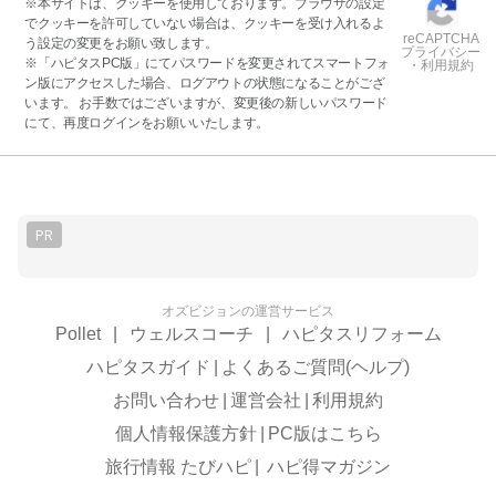
※本サイトは、クッキーを使用しております。ブラウザの設定
でクッキーを許可していない場合は、クッキーを受け入れるよ
reCAPTCHA
う設定の変更をお願い致します。
プライバシー
※「ハピタスPC版」にてパスワードを変更されてスマートフォ
・利用規約
ン版にアクセスした場合、ログアウトの状態になることがござ
います。 お手数ではございますが、変更後の新しいパスワード
にて、再度ログインをお願いいたします。
PR
オズビジョンの運営サービス
Pollet
|
ウェルスコーチ
|
ハピタスリフォーム
ハピタスガイド
|
よくあるご質問(ヘルプ)
お問い合わせ
|
運営会社
|
利用規約
個人情報保護方針
|
PC版はこちら
旅行情報 たびハピ
|
ハピ得マガジン