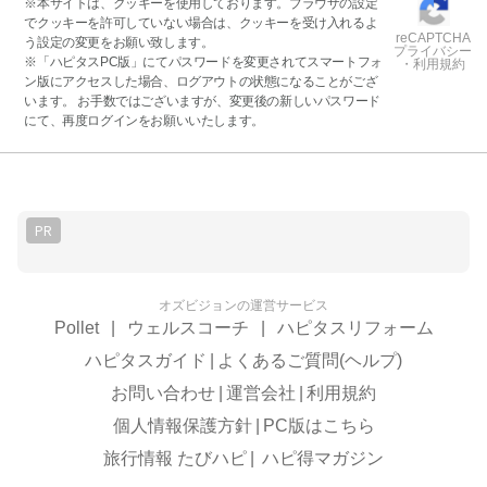
※本サイトは、クッキーを使用しております。ブラウザの設定
でクッキーを許可していない場合は、クッキーを受け入れるよ
reCAPTCHA
う設定の変更をお願い致します。
プライバシー
※「ハピタスPC版」にてパスワードを変更されてスマートフォ
・利用規約
ン版にアクセスした場合、ログアウトの状態になることがござ
います。 お手数ではございますが、変更後の新しいパスワード
にて、再度ログインをお願いいたします。
PR
オズビジョンの運営サービス
Pollet
|
ウェルスコーチ
|
ハピタスリフォーム
ハピタスガイド
|
よくあるご質問(ヘルプ)
お問い合わせ
|
運営会社
|
利用規約
個人情報保護方針
|
PC版はこちら
旅行情報 たびハピ
|
ハピ得マガジン