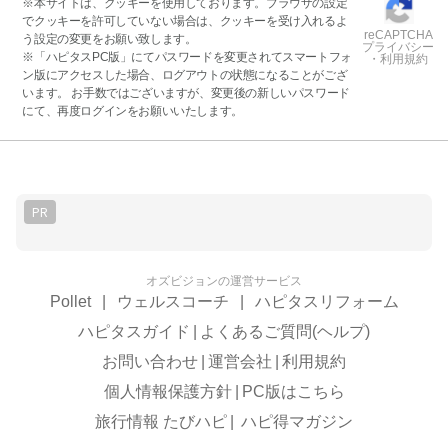
※本サイトは、クッキーを使用しております。ブラウザの設定
でクッキーを許可していない場合は、クッキーを受け入れるよ
reCAPTCHA
う設定の変更をお願い致します。
プライバシー
※「ハピタスPC版」にてパスワードを変更されてスマートフォ
・利用規約
ン版にアクセスした場合、ログアウトの状態になることがござ
います。 お手数ではございますが、変更後の新しいパスワード
にて、再度ログインをお願いいたします。
PR
オズビジョンの運営サービス
Pollet
|
ウェルスコーチ
|
ハピタスリフォーム
ハピタスガイド
|
よくあるご質問(ヘルプ)
お問い合わせ
|
運営会社
|
利用規約
個人情報保護方針
|
PC版はこちら
旅行情報 たびハピ
|
ハピ得マガジン