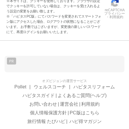
※本サイトは、クッキーを使用しております。ブラウザの設定
でクッキーを許可していない場合は、クッキーを受け入れるよ
reCAPTCHA
う設定の変更をお願い致します。
プライバシー
※「ハピタスPC版」にてパスワードを変更されてスマートフォ
・利用規約
ン版にアクセスした場合、ログアウトの状態になることがござ
います。 お手数ではございますが、変更後の新しいパスワード
にて、再度ログインをお願いいたします。
PR
オズビジョンの運営サービス
Pollet
|
ウェルスコーチ
|
ハピタスリフォーム
ハピタスガイド
|
よくあるご質問(ヘルプ)
お問い合わせ
|
運営会社
|
利用規約
個人情報保護方針
|
PC版はこちら
旅行情報 たびハピ
|
ハピ得マガジン