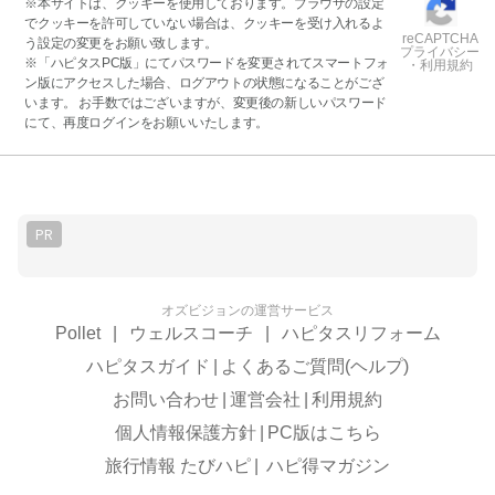
※本サイトは、クッキーを使用しております。ブラウザの設定
でクッキーを許可していない場合は、クッキーを受け入れるよ
reCAPTCHA
う設定の変更をお願い致します。
プライバシー
※「ハピタスPC版」にてパスワードを変更されてスマートフォ
・利用規約
ン版にアクセスした場合、ログアウトの状態になることがござ
います。 お手数ではございますが、変更後の新しいパスワード
にて、再度ログインをお願いいたします。
PR
オズビジョンの運営サービス
Pollet
|
ウェルスコーチ
|
ハピタスリフォーム
ハピタスガイド
|
よくあるご質問(ヘルプ)
お問い合わせ
|
運営会社
|
利用規約
個人情報保護方針
|
PC版はこちら
旅行情報 たびハピ
|
ハピ得マガジン