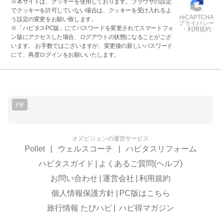
※本サイトは、クッキーを使用しております。ブラウザの設定
でクッキーを許可していない場合は、クッキーを受け入れるよ
reCAPTCHA
う設定の変更をお願い致します。
プライバシー
※「ハピタスPC版」にてパスワードを変更されてスマートフォ
・利用規約
ン版にアクセスした場合、ログアウトの状態になることがござ
います。 お手数ではございますが、変更後の新しいパスワード
にて、再度ログインをお願いいたします。
PR
オズビジョンの運営サービス
Pollet
|
ウェルスコーチ
|
ハピタスリフォーム
ハピタスガイド
|
よくあるご質問(ヘルプ)
お問い合わせ
|
運営会社
|
利用規約
個人情報保護方針
|
PC版はこちら
旅行情報 たびハピ
|
ハピ得マガジン