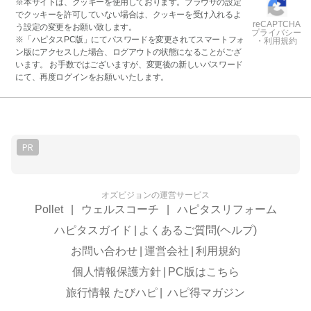
※本サイトは、クッキーを使用しております。ブラウザの設定
でクッキーを許可していない場合は、クッキーを受け入れるよ
reCAPTCHA
う設定の変更をお願い致します。
プライバシー
※「ハピタスPC版」にてパスワードを変更されてスマートフォ
・利用規約
ン版にアクセスした場合、ログアウトの状態になることがござ
います。 お手数ではございますが、変更後の新しいパスワード
にて、再度ログインをお願いいたします。
PR
オズビジョンの運営サービス
Pollet
|
ウェルスコーチ
|
ハピタスリフォーム
ハピタスガイド
|
よくあるご質問(ヘルプ)
お問い合わせ
|
運営会社
|
利用規約
個人情報保護方針
|
PC版はこちら
旅行情報 たびハピ
|
ハピ得マガジン