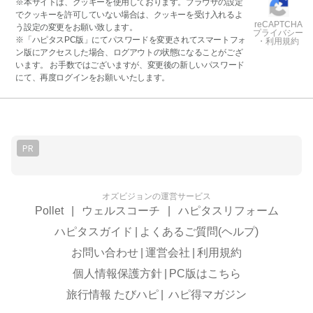
※本サイトは、クッキーを使用しております。ブラウザの設定
でクッキーを許可していない場合は、クッキーを受け入れるよ
reCAPTCHA
う設定の変更をお願い致します。
プライバシー
※「ハピタスPC版」にてパスワードを変更されてスマートフォ
・利用規約
ン版にアクセスした場合、ログアウトの状態になることがござ
います。 お手数ではございますが、変更後の新しいパスワード
にて、再度ログインをお願いいたします。
PR
オズビジョンの運営サービス
Pollet
|
ウェルスコーチ
|
ハピタスリフォーム
ハピタスガイド
|
よくあるご質問(ヘルプ)
お問い合わせ
|
運営会社
|
利用規約
個人情報保護方針
|
PC版はこちら
旅行情報 たびハピ
|
ハピ得マガジン