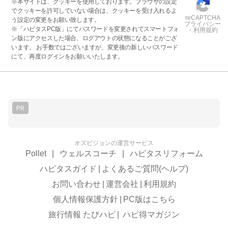
※本サイトは、クッキーを使用しております。ブラウザの設定
でクッキーを許可していない場合は、クッキーを受け入れるよ
reCAPTCHA
う設定の変更をお願い致します。
プライバシー
※「ハピタスPC版」にてパスワードを変更されてスマートフォ
・利用規約
ン版にアクセスした場合、ログアウトの状態になることがござ
います。 お手数ではございますが、変更後の新しいパスワード
にて、再度ログインをお願いいたします。
PR
オズビジョンの運営サービス
Pollet
|
ウェルスコーチ
|
ハピタスリフォーム
ハピタスガイド
|
よくあるご質問(ヘルプ)
お問い合わせ
|
運営会社
|
利用規約
個人情報保護方針
|
PC版はこちら
旅行情報 たびハピ
|
ハピ得マガジン