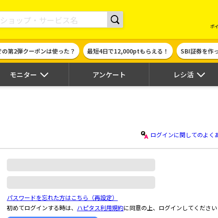
現金やギフト券に交換できるポイントサイト | ハピタス
ポ
での第2弾クーポンは使った？
最短4日で12,000ptもらえる！
SBI証券を
モニター
アンケート
レシ活
ログインに関してのよく
パスワードを忘れた方はこちら（再設定）
初めてログインする時は、
ハピタス利用規約
に同意の上、ログインしてください