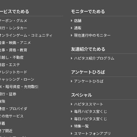
ービスでためる
モニターでためる
クーポン・グルメ
店舗
旅行・レンタカー
通販
オンラインゲーム・コミュニティ
現在進行中のモニター
音楽・映画・アニメ
友達紹介でためる
仕事・資格・教育
引越し・不動産
ハピタス紹介プログラム
美容・エステ
アンケートひろば
クレジットカード
キャッシング・ローン
アンケートひろば
FX・暗号資産・先物取引
銀行・証券
スペシャル
保険
ハピタススマート
通信・プロバイダ
毎月ハピタス宝くじ
その他サービス
毎日ハピタス宝くじ
新着
特集一覧
終了間近
スマートフォンアプリ