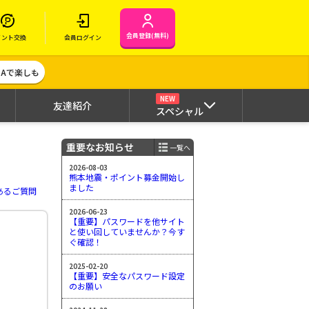
会員登録(無料)
イント交換
会員ログイン
MAで楽しも
NEW
友達紹介
スペシャル
重要なお知らせ
一覧へ
2026-08-03
熊本地震・ポイント募金開始し
ました
あるご質問
2026-06-23
【重要】パスワードを他サイト
と使い回していませんか？今す
ぐ確認！
2025-02-20
【重要】安全なパスワード設定
のお願い