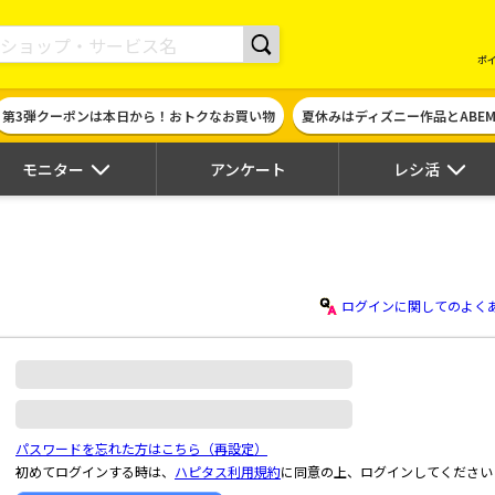
現金やギフト券に交換できるポイントサイト | ハピタス
ポ
第3弾クーポンは本日から！おトクなお買い物
夏休みはディズニー作品とABE
モニター
アンケート
レシ活
ログインに関してのよく
パスワードを忘れた方はこちら（再設定）
初めてログインする時は、
ハピタス利用規約
に同意の上、ログインしてください