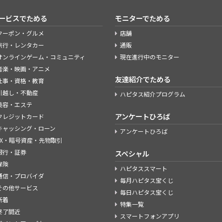
ービスでためる
モニターでためる
クーポン・グルメ
店舗
旅行・レンタカー
通販
オンラインゲーム・コミュニティ
現在進行中のモニター
音楽・映画・アニメ
友達紹介でためる
仕事・資格・教育
引越し・不動産
ハピタス紹介プログラム
美容・エステ
アンケートひろば
クレジットカード
キャッシング・ローン
アンケートひろば
FX・暗号資産・先物取引
銀行・証券
スペシャル
保険
ハピタススマート
通信・プロバイダ
毎月ハピタス宝くじ
その他サービス
毎日ハピタス宝くじ
新着
特集一覧
終了間近
スマートフォンアプリ