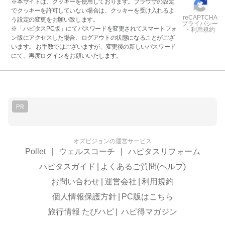
※本サイトは、クッキーを使用しております。ブラウザの設定
でクッキーを許可していない場合は、クッキーを受け入れるよ
reCAPTCHA
う設定の変更をお願い致します。
プライバシー
※「ハピタスPC版」にてパスワードを変更されてスマートフォ
・利用規約
ン版にアクセスした場合、ログアウトの状態になることがござ
います。 お手数ではございますが、変更後の新しいパスワード
にて、再度ログインをお願いいたします。
PR
オズビジョンの運営サービス
Pollet
|
ウェルスコーチ
|
ハピタスリフォーム
ハピタスガイド
|
よくあるご質問(ヘルプ)
お問い合わせ
|
運営会社
|
利用規約
個人情報保護方針
|
PC版はこちら
旅行情報 たびハピ
|
ハピ得マガジン