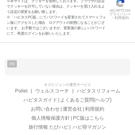
※本サイトは、クッキーを使用しております。ブラウザの設定
でクッキーを許可していない場合は、クッキーを受け入れるよ
reCAPTCHA
う設定の変更をお願い致します。
プライバシー
※「ハピタスPC版」にてパスワードを変更されてスマートフォ
・利用規約
ン版にアクセスした場合、ログアウトの状態になることがござ
います。 お手数ではございますが、変更後の新しいパスワード
にて、再度ログインをお願いいたします。
PR
オズビジョンの運営サービス
Pollet
|
ウェルスコーチ
|
ハピタスリフォーム
ハピタスガイド
|
よくあるご質問(ヘルプ)
お問い合わせ
|
運営会社
|
利用規約
個人情報保護方針
|
PC版はこちら
旅行情報 たびハピ
|
ハピ得マガジン