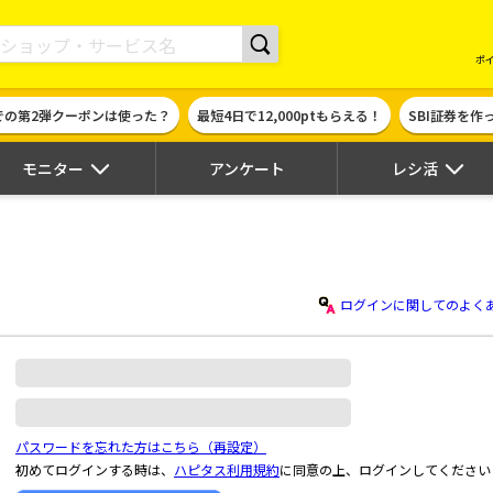
現金やギフト券に交換できるポイントサイト | ハピタス
ポ
での第2弾クーポンは使った？
最短4日で12,000ptもらえる！
SBI証券を
モニター
アンケート
レシ活
ログインに関してのよく
パスワードを忘れた方はこちら（再設定）
初めてログインする時は、
ハピタス利用規約
に同意の上、ログインしてください