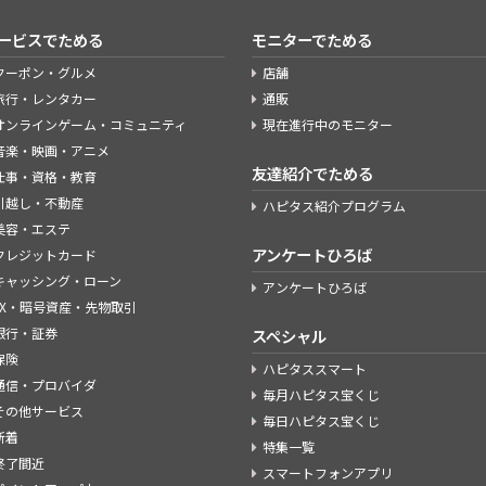
ービスでためる
モニターでためる
クーポン・グルメ
店舗
旅行・レンタカー
通販
オンラインゲーム・コミュニティ
現在進行中のモニター
音楽・映画・アニメ
友達紹介でためる
仕事・資格・教育
引越し・不動産
ハピタス紹介プログラム
美容・エステ
アンケートひろば
クレジットカード
キャッシング・ローン
アンケートひろば
FX・暗号資産・先物取引
銀行・証券
スペシャル
保険
ハピタススマート
通信・プロバイダ
毎月ハピタス宝くじ
その他サービス
毎日ハピタス宝くじ
新着
特集一覧
終了間近
スマートフォンアプリ