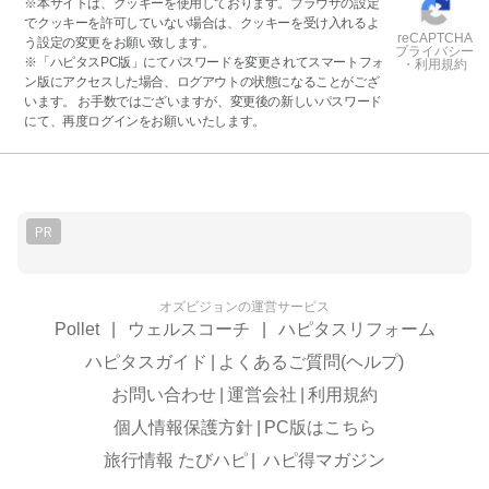
※本サイトは、クッキーを使用しております。ブラウザの設定
でクッキーを許可していない場合は、クッキーを受け入れるよ
reCAPTCHA
う設定の変更をお願い致します。
プライバシー
※「ハピタスPC版」にてパスワードを変更されてスマートフォ
・利用規約
ン版にアクセスした場合、ログアウトの状態になることがござ
います。 お手数ではございますが、変更後の新しいパスワード
にて、再度ログインをお願いいたします。
PR
オズビジョンの運営サービス
Pollet
|
ウェルスコーチ
|
ハピタスリフォーム
ハピタスガイド
|
よくあるご質問(ヘルプ)
お問い合わせ
|
運営会社
|
利用規約
個人情報保護方針
|
PC版はこちら
旅行情報 たびハピ
|
ハピ得マガジン