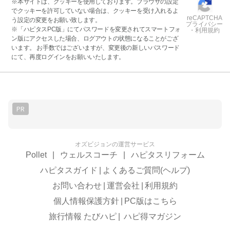
※本サイトは、クッキーを使用しております。ブラウザの設定
でクッキーを許可していない場合は、クッキーを受け入れるよ
reCAPTCHA
う設定の変更をお願い致します。
プライバシー
※「ハピタスPC版」にてパスワードを変更されてスマートフォ
・利用規約
ン版にアクセスした場合、ログアウトの状態になることがござ
います。 お手数ではございますが、変更後の新しいパスワード
にて、再度ログインをお願いいたします。
PR
オズビジョンの運営サービス
Pollet
|
ウェルスコーチ
|
ハピタスリフォーム
ハピタスガイド
|
よくあるご質問(ヘルプ)
お問い合わせ
|
運営会社
|
利用規約
個人情報保護方針
|
PC版はこちら
旅行情報 たびハピ
|
ハピ得マガジン