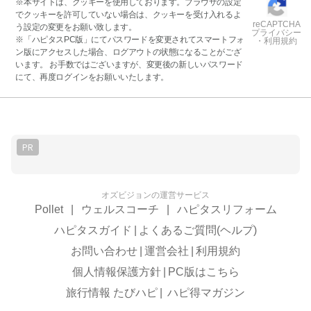
※本サイトは、クッキーを使用しております。ブラウザの設定
でクッキーを許可していない場合は、クッキーを受け入れるよ
reCAPTCHA
う設定の変更をお願い致します。
プライバシー
※「ハピタスPC版」にてパスワードを変更されてスマートフォ
・利用規約
ン版にアクセスした場合、ログアウトの状態になることがござ
います。 お手数ではございますが、変更後の新しいパスワード
にて、再度ログインをお願いいたします。
PR
オズビジョンの運営サービス
Pollet
|
ウェルスコーチ
|
ハピタスリフォーム
ハピタスガイド
|
よくあるご質問(ヘルプ)
お問い合わせ
|
運営会社
|
利用規約
個人情報保護方針
|
PC版はこちら
旅行情報 たびハピ
|
ハピ得マガジン