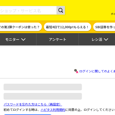
現金やギフト券に交換できるポイントサイト | ハピタス
ポ
での第2弾クーポンは使った？
最短4日で12,000ptもらえる！
SBI証券を
モニター
アンケート
レシ活
ログインに関してのよく
パスワードを忘れた方はこちら（再設定）
初めてログインする時は、
ハピタス利用規約
に同意の上、ログインしてください