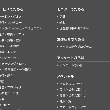
ービスでためる
モニターでためる
クーポン・グルメ
店舗
旅行・レンタカー
通販
オンラインゲーム・コミュニティ
現在進行中のモニター
音楽・映画・アニメ
友達紹介でためる
仕事・資格・教育
引越し・不動産
ハピタス紹介プログラム
美容・エステ
アンケートひろば
クレジットカード
キャッシング・ローン
アンケートひろば
FX・暗号資産・先物取引
銀行・証券
スペシャル
保険
ハピタススマート
通信・プロバイダ
毎月ハピタス宝くじ
その他サービス
毎日ハピタス宝くじ
新着
特集一覧
終了間近
スマートフォンアプリ