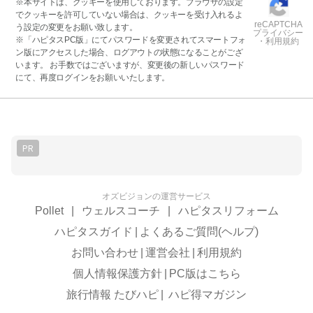
※本サイトは、クッキーを使用しております。ブラウザの設定
でクッキーを許可していない場合は、クッキーを受け入れるよ
reCAPTCHA
う設定の変更をお願い致します。
プライバシー
※「ハピタスPC版」にてパスワードを変更されてスマートフォ
・利用規約
ン版にアクセスした場合、ログアウトの状態になることがござ
います。 お手数ではございますが、変更後の新しいパスワード
にて、再度ログインをお願いいたします。
PR
オズビジョンの運営サービス
Pollet
|
ウェルスコーチ
|
ハピタスリフォーム
ハピタスガイド
|
よくあるご質問(ヘルプ)
お問い合わせ
|
運営会社
|
利用規約
個人情報保護方針
|
PC版はこちら
旅行情報 たびハピ
|
ハピ得マガジン