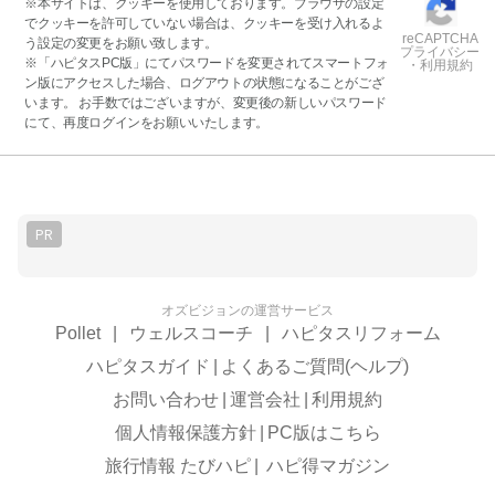
※本サイトは、クッキーを使用しております。ブラウザの設定
でクッキーを許可していない場合は、クッキーを受け入れるよ
reCAPTCHA
う設定の変更をお願い致します。
プライバシー
※「ハピタスPC版」にてパスワードを変更されてスマートフォ
・利用規約
ン版にアクセスした場合、ログアウトの状態になることがござ
います。 お手数ではございますが、変更後の新しいパスワード
にて、再度ログインをお願いいたします。
PR
オズビジョンの運営サービス
Pollet
|
ウェルスコーチ
|
ハピタスリフォーム
ハピタスガイド
|
よくあるご質問(ヘルプ)
お問い合わせ
|
運営会社
|
利用規約
個人情報保護方針
|
PC版はこちら
旅行情報 たびハピ
|
ハピ得マガジン