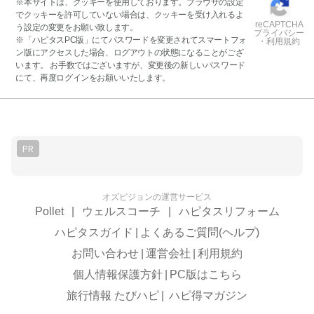
※本サイトは、クッキーを使用しております。ブラウザの設定
でクッキーを許可していない場合は、クッキーを受け入れるよ
reCAPTCHA
う設定の変更をお願い致します。
プライバシー
※「ハピタスPC版」にてパスワードを変更されてスマートフォ
・利用規約
ン版にアクセスした場合、ログアウトの状態になることがござ
います。 お手数ではございますが、変更後の新しいパスワード
にて、再度ログインをお願いいたします。
PR
オズビジョンの運営サービス
Pollet
|
ウェルスコーチ
|
ハピタスリフォーム
ハピタスガイド
|
よくあるご質問(ヘルプ)
お問い合わせ
|
運営会社
|
利用規約
個人情報保護方針
|
PC版はこちら
旅行情報 たびハピ
|
ハピ得マガジン