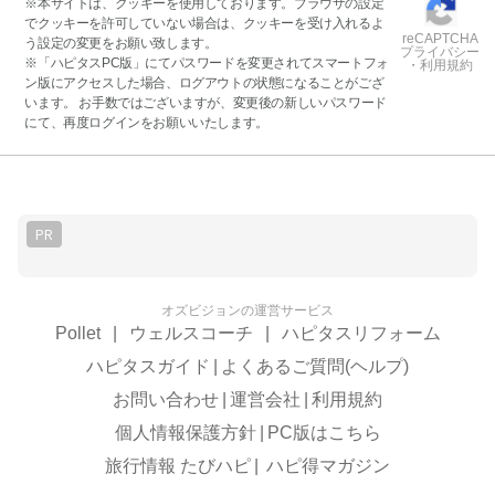
※本サイトは、クッキーを使用しております。ブラウザの設定
でクッキーを許可していない場合は、クッキーを受け入れるよ
reCAPTCHA
う設定の変更をお願い致します。
プライバシー
※「ハピタスPC版」にてパスワードを変更されてスマートフォ
・利用規約
ン版にアクセスした場合、ログアウトの状態になることがござ
います。 お手数ではございますが、変更後の新しいパスワード
にて、再度ログインをお願いいたします。
PR
オズビジョンの運営サービス
Pollet
|
ウェルスコーチ
|
ハピタスリフォーム
ハピタスガイド
|
よくあるご質問(ヘルプ)
お問い合わせ
|
運営会社
|
利用規約
個人情報保護方針
|
PC版はこちら
旅行情報 たびハピ
|
ハピ得マガジン