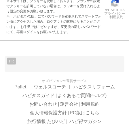
※本サイトは、クッキーを使用しております。ブラウザの設定
でクッキーを許可していない場合は、クッキーを受け入れるよ
reCAPTCHA
う設定の変更をお願い致します。
プライバシー
※「ハピタスPC版」にてパスワードを変更されてスマートフォ
・利用規約
ン版にアクセスした場合、ログアウトの状態になることがござ
います。 お手数ではございますが、変更後の新しいパスワード
にて、再度ログインをお願いいたします。
PR
オズビジョンの運営サービス
Pollet
|
ウェルスコーチ
|
ハピタスリフォーム
ハピタスガイド
|
よくあるご質問(ヘルプ)
お問い合わせ
|
運営会社
|
利用規約
個人情報保護方針
|
PC版はこちら
旅行情報 たびハピ
|
ハピ得マガジン